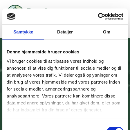
Samtykke
Detaljer
Om
En kronprins på besøg
Denne hjemmeside bruger cookies
Digterruten for Carit Etlar
Vi bruger cookies til at tilpasse vores indhold og
annoncer, til at vise dig funktioner til sociale medier og til
at analysere vores trafik. Vi deler også oplysninger om
En kronprins på besøg
Afspil lydfil
din brug af vores hjemmeside med vores partnere inden
(23:15)
for sociale medier, annonceringspartnere og
Krudttårnet på den maleriske Østervold er kulissen til
analysepartnere. Vores partnere kan kombinere disse
fortællingen om Frederik den 7’s indflydelse på Carit Etlars
data med andre oplysninger, du har givet dem, eller som
og dennes familie.
de har indsamlet fra din brug af deres tjenester.
Læs mere om Carit Etlar
Læs mere om Danske Digterruter
Samtykkevalg