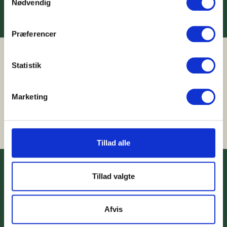
Nødvendig
Præferencer
Statistik
Marketing
Tillad alle
Ruterne
Digterne
Bag om
Tillad valgte
Presse
Partnere
Cookies
Til top
Afvis