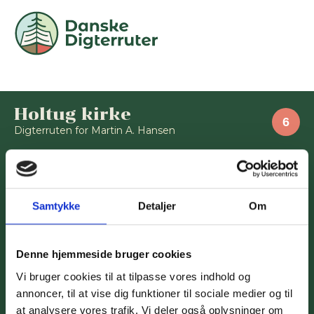
Holtug kirke
Digterruten for Martin A. Hansen
Fortælling: Tirad
Afspil lydfil
Samtykke
Detaljer
Om
(13:36)
Denne hjemmeside bruger cookies
Fortælling: Orm og Tyr
Vi bruger cookies til at tilpasse vores indhold og
Afspil lydfil
annoncer, til at vise dig funktioner til sociale medier og til
(16:16)
at analysere vores trafik. Vi deler også oplysninger om