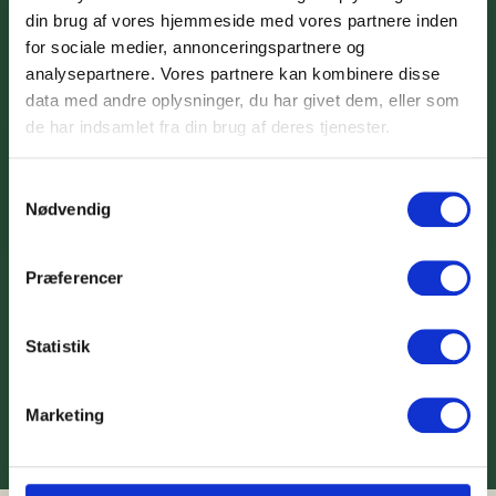
din brug af vores hjemmeside med vores partnere inden
for sociale medier, annonceringspartnere og
Fortælling: Fuglene
Afspil lydfil
analysepartnere. Vores partnere kan kombinere disse
(11:03)
data med andre oplysninger, du har givet dem, eller som
de har indsamlet fra din brug af deres tjenester.
Rutepunkt 6: Holtug kirke
Samtykkevalg
Afspil lydfil
Nødvendig
(1:55)
Holtug kirke, Holtug Bygade 46, 4660 Store Heddinge
Præferencer
Rutepunktet findes ved at man går forbi kirkens
sydfacade til koret.
Statistik
Læs mere om Martin A. Hansen
Læs mere om Danske Digterruter
Marketing