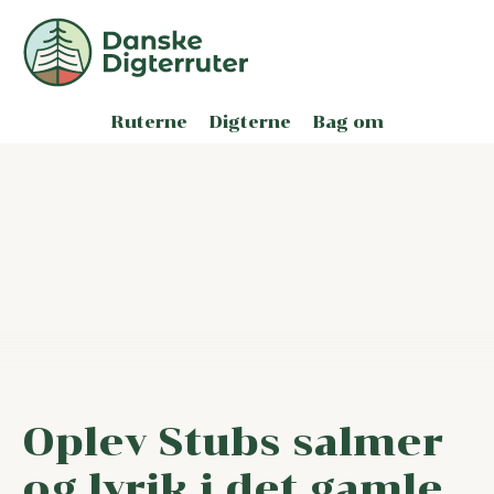
Ruterne
Digterne
Bag om
Oplev Stubs salmer
og lyrik i det gamle