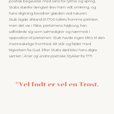
poetisk begavelse med sans for rytme og sprog.
Stubs stærke længsel drev ham vidt omkring, og
hans digtning bevidner glæden ved naturen.
Stub lagde afstand til 1700-tallets fromme pietister,
men det var i Ribe, pietismens højborg, han
udfoldede sig som salmedigter og nærmest i
opposition til pietismen. Stub havde ingen tiltro til den
menneskelige fromhed: Alt står og falder med
tilgivelsen fra Gud. Efter Stubs død blev hans digte
samlet i
Arier og andre poetiske Stykker
fra 1771.
”Vel født er vel en Trøst,
Men bedre vel opdragen:
Vel gift er Livets Lyst,
Vel død er hele Sagen.”