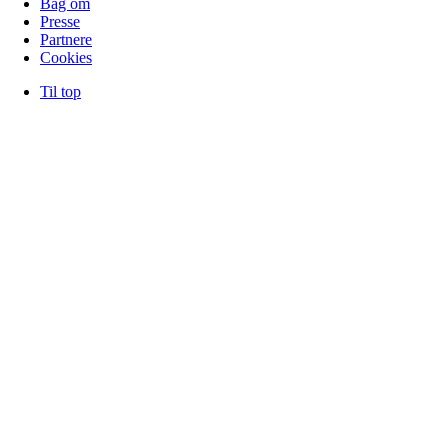
Bag om
Presse
Partnere
Cookies
Til top