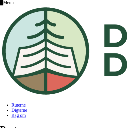
█
Menu
Ruterne
Digterne
Bag om