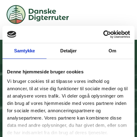
Thøger Larsens mindesten
Samtykke
Detaljer
Om
Digterruten for Thøger Larsen
Denne hjemmeside bruger cookies
Thøger Larsens mindesten v
Vi bruger cookies til at tilpasse vores indhold og
Afspil lydfil
Laila Westergaard
(1:54)
annoncer, til at vise dig funktioner til sociale medier og til
at analysere vores trafik. Vi deler også oplysninger om
din brug af vores hjemmeside med vores partnere inden
Ved Fjorden - oplæsning v
for sociale medier, annonceringspartnere og
Afspil lydfil
Søren Lindgreen Christensen
analysepartnere. Vores partnere kan kombinere disse
(2:38)
data med andre oplysninger, du har givet dem, eller som
de har indsamlet fra din brug af deres tjenester.
Ved mindestenen på Gjeller Odde