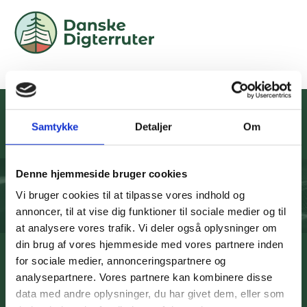
Dødsmærket efterår
Samtykke
Detaljer
Om
Digterruten for Inger Christensen
Denne hjemmeside bruger cookies
4 - Dødsmærket efterår
Vi bruger cookies til at tilpasse vores indhold og
Afspil lydfil
annoncer, til at vise dig funktioner til sociale medier og til
(6:04)
at analysere vores trafik. Vi deler også oplysninger om
Bunkeren mellem Svendsgade 12 og 14
din brug af vores hjemmeside med vores partnere inden
for sociale medier, annonceringspartnere og
Medvirkende: Skuespiller Marie Tourell Søderberg, sanger
analysepartnere. Vores partnere kan kombinere disse
Julie Maria, fortæller Helle Solvang.
data med andre oplysninger, du har givet dem, eller som
Tilrettelæggelse: Producent Helle Solvang, Værtskabet i